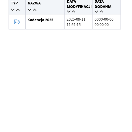
DATA
DATA
TYP
NAZWA
Wytworzył
Rafał Łysiak
MODYFIKACJI
DODANIA
Data opublikowania
2025-04-25 09:20:42
2025-09-11
0000-00-00
Kadencja 2025
11:51:15
00:00:00
Opublikował
Rafał Łysiak
Data ostatniej
2025-09-11 11:07:18
aktualizacji
Ostatnio
Rafał Łysiak
zaktualizował