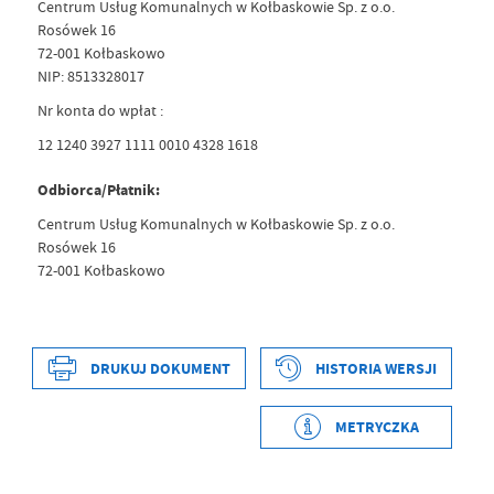
Centrum Usług Komunalnych w Kołbaskowie Sp. z o.o.
Rosówek 16
72-001 Kołbaskowo
NIP: 8513328017
Nr konta do wpłat :
12 1240 3927 1111 0010 4328 1618
Odbiorca/Płatnik:
Centrum Usług Komunalnych w Kołbaskowie Sp. z o.o.
Rosówek 16
72-001 Kołbaskowo
DRUKUJ DOKUMENT
HISTORIA WERSJI
Data wytworzenia
2025-04-25 14:17:41
Wytworzył
Rafał Łysiak
METRYCZKA
Data opublikowania
2025-04-25 14:17:41