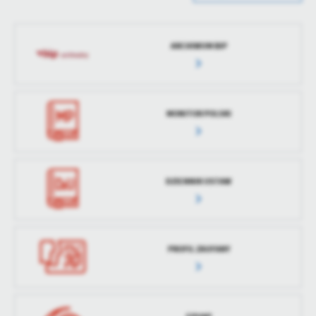
treści w postaci wiadomości, ofert, komunikatów mediów
Data opublikowania
2025-04-25 09:11:40
społecznościowych.
Opublikował
Rafał Łysiak
ARCHIWUM BIP
Data ostatniej
2026-08-03 18:52:05
aktualizacji
Ostatnio
Admin
MONITOR POLSKI
zaktualizował
DZIENNIK USTAW
PROFIL ZAUFANY